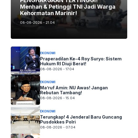
PENGHARGAAN TERTINGGI!
Menhan & Petinggi TNI Jadi Warga
Kehormatan Marinir!
08-08-2026 - 21.04
EKONOMI
Praperadilan Ke-4 Roy Suryo: Sistem
Hukum RI Diuji Berat!
08-08-2026 - 17.04
EKONOMI
Ma’ruf Amin: NU Awas! Jangan
Rebutan Tambang!
08-08-2026 - 15.04
EKONOMI
Terungkap! 4 Jenderal Baru Guncang
Pusdokkes Polri
08-08-2026 - 07.04