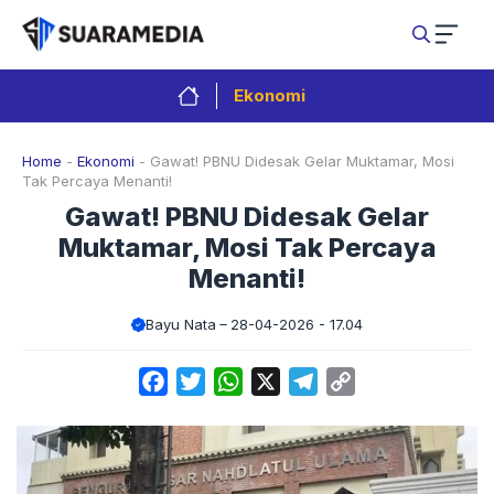
Langsung
ke
isi
Ekonomi
Home
-
Ekonomi
-
Gawat! PBNU Didesak Gelar Muktamar, Mosi
Tak Percaya Menanti!
Gawat! PBNU Didesak Gelar
Muktamar, Mosi Tak Percaya
Menanti!
Bayu Nata
28-04-2026 - 17.04
Facebook
Twitter
WhatsApp
X
Telegram
Copy
Link