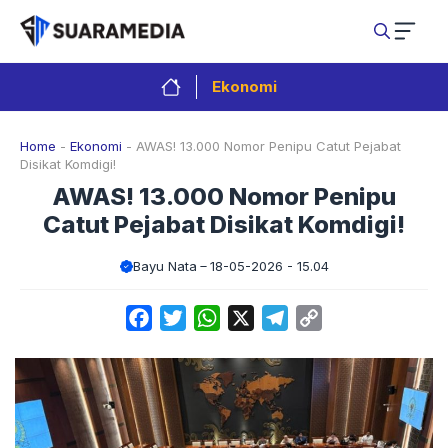
Langsung
ke
isi
Ekonomi
Home
-
Ekonomi
-
AWAS! 13.000 Nomor Penipu Catut Pejabat
Disikat Komdigi!
AWAS! 13.000 Nomor Penipu
Catut Pejabat Disikat Komdigi!
Bayu Nata
18-05-2026 - 15.04
Facebook
Twitter
WhatsApp
X
Telegram
Copy
Link