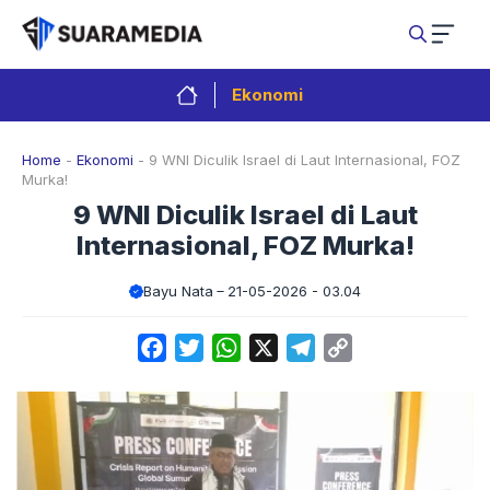
Langsung
ke
isi
Ekonomi
Home
-
Ekonomi
-
9 WNI Diculik Israel di Laut Internasional, FOZ
Murka!
9 WNI Diculik Israel di Laut
Internasional, FOZ Murka!
Bayu Nata
21-05-2026 - 03.04
Facebook
Twitter
WhatsApp
X
Telegram
Copy
Link