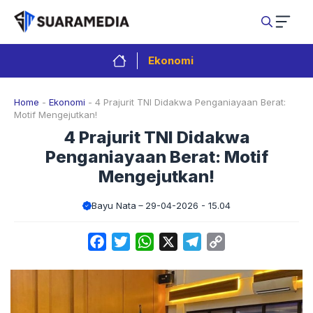
Langsung
ke
isi
Ekonomi
Home
-
Ekonomi
-
4 Prajurit TNI Didakwa Penganiayaan Berat:
Motif Mengejutkan!
4 Prajurit TNI Didakwa
Penganiayaan Berat: Motif
Mengejutkan!
Bayu Nata
29-04-2026 - 15.04
Facebook
Twitter
WhatsApp
X
Telegram
Copy
Link