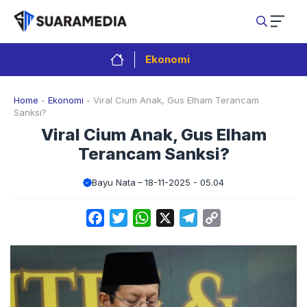
Langsung
ke
isi
Ekonomi
Home
-
Ekonomi
-
Viral Cium Anak, Gus Elham Terancam
Sanksi?
Viral Cium Anak, Gus Elham
Terancam Sanksi?
Bayu Nata
18-11-2025 - 05.04
Facebook
Twitter
WhatsApp
X
Telegram
Copy
Link