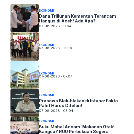
EKONOMI
Dana Triliunan Kementan Terancam
Hangus di Aceh! Ada Apa?
07-08-2026 - 17.04
EKONOMI
07-08-2026 - 15.04
EKONOMI
07-08-2026 - 07.04
EKONOMI
Prabowo Blak-blakan di Istana: Fakta
Pahit Harus Ditelan!
07-08-2026 - 05.04
EKONOMI
Buku Mahal Ancam ‘Makanan Otak’
Bangsa? RUU Perbukuan Segera