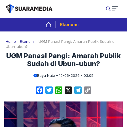
Langsung
ke
isi
Ekonomi
Home
-
Ekonomi
-
UGM Panas! Pangi: Amarah Publik Sudah di
Ubun-ubun?
UGM Panas! Pangi: Amarah Publik
Sudah di Ubun-ubun?
Bayu Nata
19-06-2026 - 03.05
Facebook
Twitter
WhatsApp
X
Telegram
Copy
Link