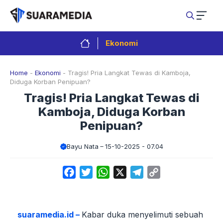
Langsung
ke
isi
Ekonomi
Home
-
Ekonomi
-
Tragis! Pria Langkat Tewas di Kamboja,
Diduga Korban Penipuan?
Tragis! Pria Langkat Tewas di
Kamboja, Diduga Korban
Penipuan?
Bayu Nata
15-10-2025 - 07.04
Facebook
Twitter
WhatsApp
X
Telegram
Copy
Link
suaramedia.id –
Kabar duka menyelimuti sebuah