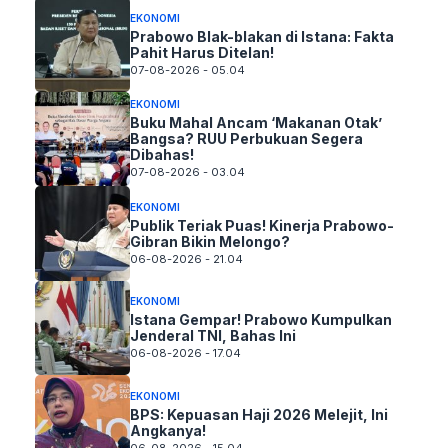
EKONOMI
Prabowo Blak-blakan di Istana: Fakta
Pahit Harus Ditelan!
07-08-2026 - 05.04
EKONOMI
Buku Mahal Ancam ‘Makanan Otak’
Bangsa? RUU Perbukuan Segera
Dibahas!
07-08-2026 - 03.04
EKONOMI
Publik Teriak Puas! Kinerja Prabowo-
Gibran Bikin Melongo?
06-08-2026 - 21.04
EKONOMI
Istana Gempar! Prabowo Kumpulkan
Jenderal TNI, Bahas Ini
06-08-2026 - 17.04
EKONOMI
BPS: Kepuasan Haji 2026 Melejit, Ini
Angkanya!
06-08-2026 - 15.04