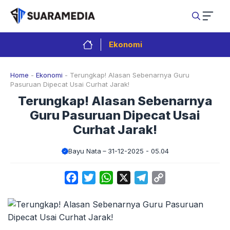
Langsung
ke
isi
Ekonomi
Home
-
Ekonomi
-
Terungkap! Alasan Sebenarnya Guru
Pasuruan Dipecat Usai Curhat Jarak!
Terungkap! Alasan Sebenarnya
Guru Pasuruan Dipecat Usai
Curhat Jarak!
Bayu Nata
31-12-2025 - 05.04
Facebook
Twitter
WhatsApp
X
Telegram
Copy
Link