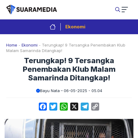
Langsung
ke
isi
Ekonomi
Home
-
Ekonomi
-
Terungkap! 9 Tersangka Penembakan Klub
Malam Samarinda Ditangkap!
Terungkap! 9 Tersangka
Penembakan Klub Malam
Samarinda Ditangkap!
Bayu Nata
06-05-2025 - 05.04
Facebook
Twitter
WhatsApp
X
Telegram
Copy
Link