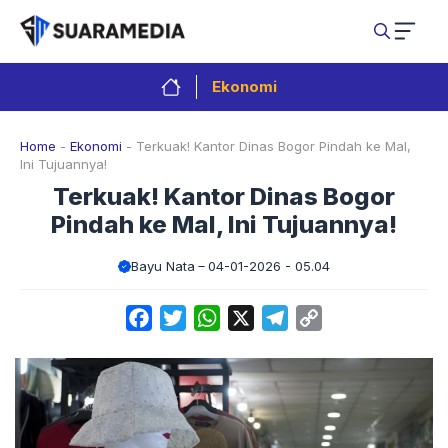
Langsung
ke
isi
Ekonomi
Home
-
Ekonomi
-
Terkuak! Kantor Dinas Bogor Pindah ke Mal,
Ini Tujuannya!
Terkuak! Kantor Dinas Bogor
Pindah ke Mal, Ini Tujuannya!
Bayu Nata
04-01-2026 - 05.04
Facebook
Twitter
WhatsApp
X
Telegram
Copy
Link