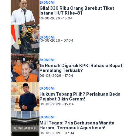
EKONOMI
Gila! 336 Ribu Orang Berebut Tiket
Istana HUT RI ke-81
10-08-2026 - 15.04
EKONOMI
10-08-2026 - 07.04
EKONOMI
15 Rumah Digaruk KPK! Rahasia Bupati
Pemalang Terkuak?
09-08-2026 - 17.04
EKONOMI
Hukum Tebang Pilih? Perlakuan Beda
Pejabat Bikin Geram!
09-08-2026 - 15.04
EKONOMI
MUI Tegas: Pria Berbusana Wanita
Haram, Termasuk Agustusan!
09-08-2026 - 07.04