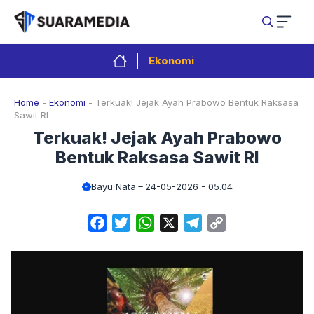
Langsung
ke
isi
Ekonomi
Home
-
Ekonomi
-
Terkuak! Jejak Ayah Prabowo Bentuk Raksasa
Sawit RI
Terkuak! Jejak Ayah Prabowo
Bentuk Raksasa Sawit RI
Bayu Nata
24-05-2026 - 05.04
Facebook
Twitter
WhatsApp
X
Telegram
Copy
Link