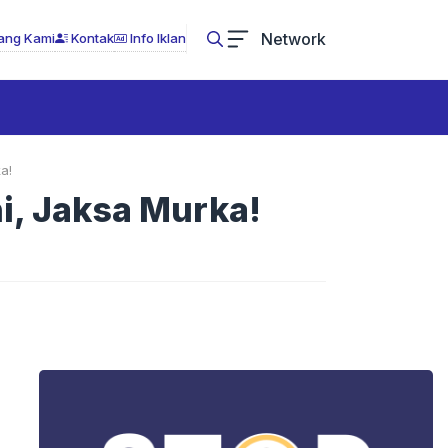
Network
ang Kami
Kontak
Info Iklan
a!
i, Jaksa Murka!