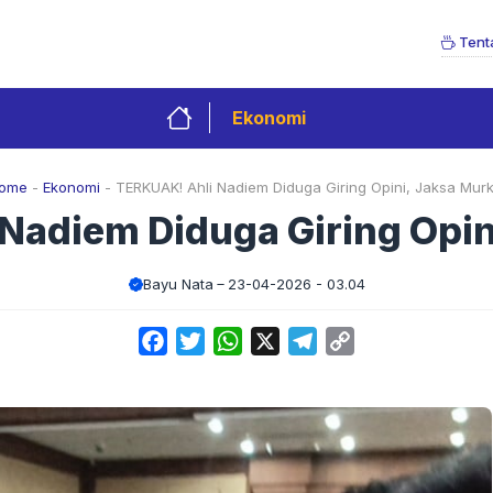
Tent
Ekonomi
ome
-
Ekonomi
-
TERKUAK! Ahli Nadiem Diduga Giring Opini, Jaksa Murk
Nadiem Diduga Giring Opin
Bayu Nata
23-04-2026 - 03.04
Facebook
Twitter
WhatsApp
X
Telegram
Copy
Link