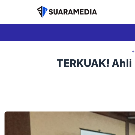
Langsung
ke
isi
H
TERKUAK! Ahli 