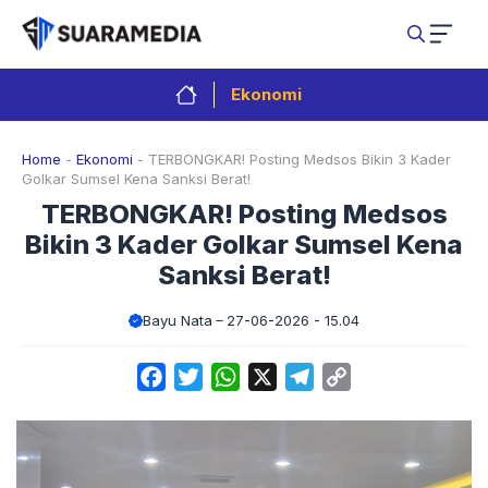
Langsung
ke
isi
Ekonomi
Home
-
Ekonomi
-
TERBONGKAR! Posting Medsos Bikin 3 Kader
Golkar Sumsel Kena Sanksi Berat!
TERBONGKAR! Posting Medsos
Bikin 3 Kader Golkar Sumsel Kena
Sanksi Berat!
Bayu Nata
27-06-2026 - 15.04
Facebook
Twitter
WhatsApp
X
Telegram
Copy
Link