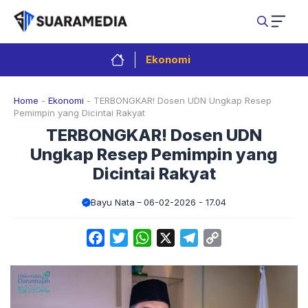
Langsung
ke
isi
Ekonomi
Home
-
Ekonomi
-
TERBONGKAR! Dosen UDN Ungkap Resep
Pemimpin yang Dicintai Rakyat
TERBONGKAR! Dosen UDN
Ungkap Resep Pemimpin yang
Dicintai Rakyat
Bayu Nata
06-02-2026 - 17.04
Facebook
Twitter
WhatsApp
X
Telegram
Copy
Link