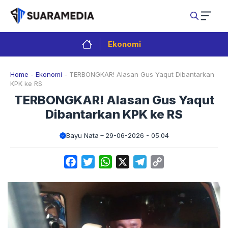
Langsung
ke
isi
Ekonomi
Home
-
Ekonomi
-
TERBONGKAR! Alasan Gus Yaqut Dibantarkan
KPK ke RS
TERBONGKAR! Alasan Gus Yaqut
Dibantarkan KPK ke RS
Bayu Nata
29-06-2026 - 05.04
Facebook
Twitter
WhatsApp
X
Telegram
Copy
Link