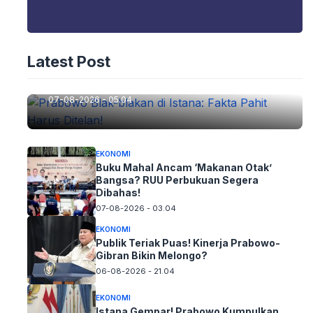
EKONOMI
Latest Post
Prabowo Blak-blakan di Istana: Fakta
Pahit Harus Ditelan!
07-08-2026 - 05.04
EKONOMI
Buku Mahal Ancam ‘Makanan Otak’
Bangsa? RUU Perbukuan Segera
Dibahas!
07-08-2026 - 03.04
EKONOMI
Publik Teriak Puas! Kinerja Prabowo-
Gibran Bikin Melongo?
06-08-2026 - 21.04
EKONOMI
Istana Gempar! Prabowo Kumpulkan