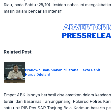
Riau, pada Sabtu (25/10). Insiden nahas ini mengakibatk
masih dalam pencarian intensif.
Related Post
Prabowo Blak-blakan di Istana: Fakta Pahit
Harus Ditelan!
Empat ABK lainnya berhasil diselamatkan dalam keadaa
terdiri dari Basarnas Tanjungpinang, Polairud Polres Kar
satu unit RIB Pos SAR Tanjung Balai Karimun beserta pe