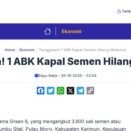
Tent
Ekonomi
Home
-
Ekonomi
-
Tenggelam! 1 ABK Kapal Semen Hilang Misterius
 1 ABK Kapal Semen Hilan
Bayu Nata
26-10-2025 - 03.04
Facebook
Twitter
WhatsApp
X
Telegram
Copy
Link
ama Green 6, yang mengangkut 3.900 sak semen atau
erumbu Stail, Pulau Moro, Kabupaten Karimun, Kepulauan