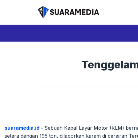
Langsung
ke
isi
Tenggelam!
suaramedia.id –
Sebuah Kapal Layar Motor (KLM) bern
setara dengan 195 ton, dilaporkan karam di perairan T