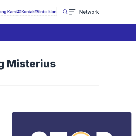
Network
ang Kami
Kontak
Info Iklan
g Misterius