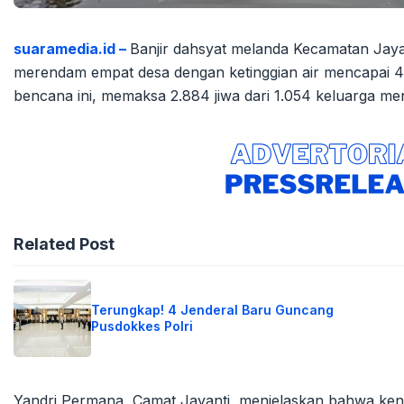
suaramedia.id –
Banjir dahsyat melanda Kecamatan Jaya
merendam empat desa dengan ketinggian air mencapai 4
bencana ini, memaksa 2.884 jiwa dari 1.054 keluarga me
Related Post
Terungkap! 4 Jenderal Baru Guncang
Pusdokkes Polri
Yandri Permana, Camat Jayanti, menjelaskan bahwa kena