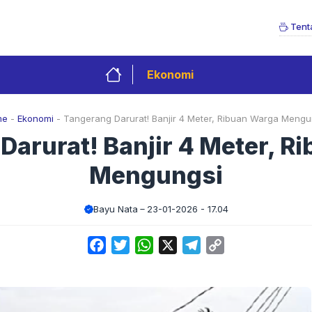
Tent
Ekonomi
me
-
Ekonomi
-
Tangerang Darurat! Banjir 4 Meter, Ribuan Warga Mengu
Darurat! Banjir 4 Meter, R
Mengungsi
Bayu Nata
23-01-2026 - 17.04
Facebook
Twitter
WhatsApp
X
Telegram
Copy
Link