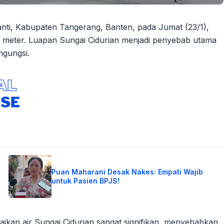
nti, Kabupaten Tangerang, Banten, pada Jumat (23/1),
 meter. Luapan Sungai Cidurian menjadi penyebab utama
ngungsi.
Puan Maharani Desak Nakes: Empati Wajib
untuk Pasien BPJS!
ikan air Sungai Cidurian sangat signifikan, menyebabkan