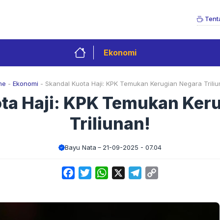
Tent
Ekonomi
me
-
Ekonomi
-
Skandal Kuota Haji: KPK Temukan Kerugian Negara Triliu
ta Haji: KPK Temukan Ker
Triliunan!
Bayu Nata
21-09-2025 - 07.04
Facebook
Twitter
WhatsApp
X
Telegram
Copy
Link