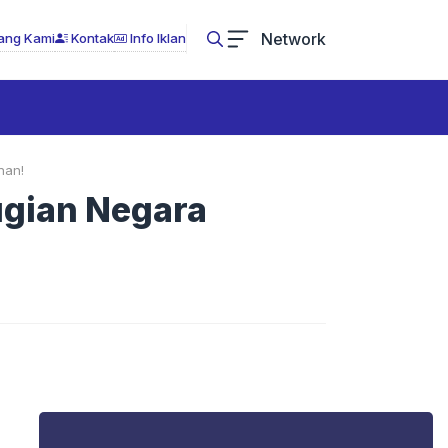
Network
ang Kami
Kontak
Info Iklan
nan!
ugian Negara