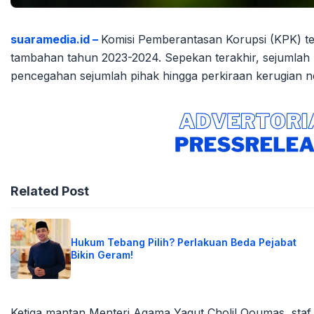
suaramedia.id –
Komisi Pemberantasan Korupsi (KPK) te
tambahan tahun 2023-2024. Sepekan terakhir, sejumlah 
pencegahan sejumlah pihak hingga perkiraan kerugian ne
Related Post
Hukum Tebang Pilih? Perlakuan Beda Pejabat
Bikin Geram!
Ketiga mantan Menteri Agama Yaqut Cholil Qoumas, staf 