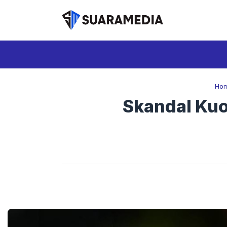
Langsung
ke
isi
Ho
Skandal Kuo