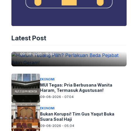
EKONOMI
Latest Post
Hukum Tebang Pilih? Perlakuan Beda
Pejabat Bikin Geram!
09-08-2026 - 15.04
EKONOMI
MUI Tegas: Pria Berbusana Wanita
Haram, Termasuk Agustusan!
09-08-2026 - 07.04
EKONOMI
Bukan Korupsi! Tim Gus Yaqut Buka
Suara Soal Haji
09-08-2026 - 05.04