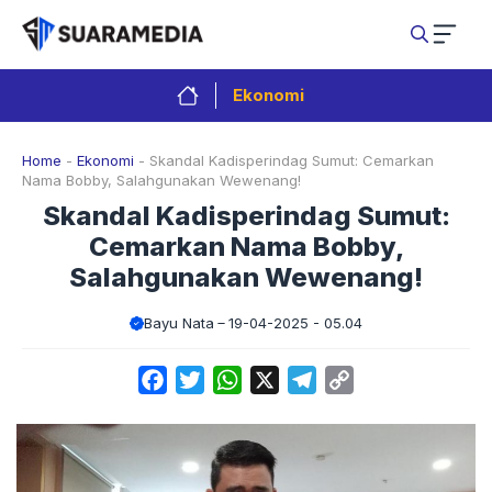
Langsung
ke
isi
Ekonomi
Home
-
Ekonomi
-
Skandal Kadisperindag Sumut: Cemarkan
Nama Bobby, Salahgunakan Wewenang!
Skandal Kadisperindag Sumut:
Cemarkan Nama Bobby,
Salahgunakan Wewenang!
Bayu Nata
19-04-2025 - 05.04
Facebook
Twitter
WhatsApp
X
Telegram
Copy
Link