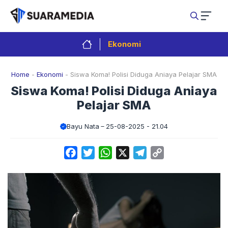
Langsung
ke
isi
Ekonomi
Home
-
Ekonomi
-
Siswa Koma! Polisi Diduga Aniaya Pelajar SMA
Siswa Koma! Polisi Diduga Aniaya
Pelajar SMA
Bayu Nata
25-08-2025 - 21.04
Facebook
Twitter
WhatsApp
X
Telegram
Copy
Link