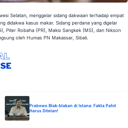
wesi Selatan, menggelar sidang dakwaan terhadap empat
ng didakwa kasus makar. Sidang perdana yang digelar
, Piter Robaha (PR), Maksi Sangkek (MS), dan Nikson
angsung oleh Humas PN Makassar, Sibali.
Prabowo Blak-blakan di Istana: Fakta Pahit
Harus Ditelan!