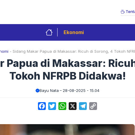
Tent
Ekonomi
nomi
-
Sidang Makar Papua di Makassar: Ricuh di Sorong, 4 Tokoh NFR
 Papua di Makassar: Ricuh
Tokoh NFRPB Didakwa!
Bayu Nata
28-08-2025 - 15.04
Facebook
Twitter
WhatsApp
X
Telegram
Copy
Link