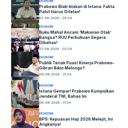
EKONOMI
Prabowo Blak-blakan di Istana: Fakta
Pahit Harus Ditelan!
07-08-2026 - 05.04
EKONOMI
Buku Mahal Ancam ‘Makanan Otak’
Bangsa? RUU Perbukuan Segera
Dibahas!
07-08-2026 - 03.04
EKONOMI
Publik Teriak Puas! Kinerja Prabowo-
Gibran Bikin Melongo?
06-08-2026 - 21.04
EKONOMI
Istana Gempar! Prabowo Kumpulkan
Jenderal TNI, Bahas Ini
06-08-2026 - 17.04
EKONOMI
BPS: Kepuasan Haji 2026 Melejit, Ini
Angkanya!