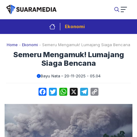
Langsung
ke
isi
Ekonomi
Home
-
Ekonomi
-
Semeru Mengamuk! Lumajang Siaga Bencana
Semeru Mengamuk! Lumajang
Siaga Bencana
Bayu Nata
20-11-2025 - 05.04
Facebook
Twitter
WhatsApp
X
Telegram
Copy
Link