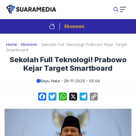
Langsung
ke
isi
Ekonomi
Home
-
Ekonomi
-
Sekolah Full Teknologi! Prabowo Kejar Target
Smartboard
Sekolah Full Teknologi! Prabowo
Kejar Target Smartboard
Bayu Nata
29-11-2025 - 05.04
Facebook
Twitter
WhatsApp
X
Telegram
Copy
Link