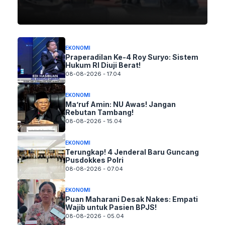
EKONOMI
Praperadilan Ke-4 Roy Suryo: Sistem
Hukum RI Diuji Berat!
08-08-2026 - 17.04
EKONOMI
Ma’ruf Amin: NU Awas! Jangan
Rebutan Tambang!
08-08-2026 - 15.04
EKONOMI
Terungkap! 4 Jenderal Baru Guncang
Pusdokkes Polri
08-08-2026 - 07.04
EKONOMI
Puan Maharani Desak Nakes: Empati
Wajib untuk Pasien BPJS!
08-08-2026 - 05.04