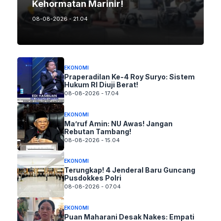
Kehormatan Marinir!
08-08-2026 - 21.04
EKONOMI
Praperadilan Ke-4 Roy Suryo: Sistem
Hukum RI Diuji Berat!
08-08-2026 - 17.04
EKONOMI
Ma’ruf Amin: NU Awas! Jangan
Rebutan Tambang!
08-08-2026 - 15.04
EKONOMI
Terungkap! 4 Jenderal Baru Guncang
Pusdokkes Polri
08-08-2026 - 07.04
EKONOMI
Puan Maharani Desak Nakes: Empati