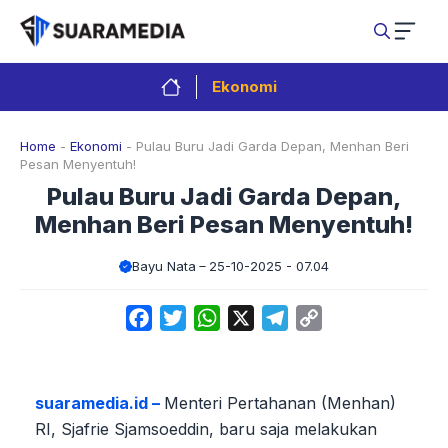
Langsung
ke
isi
Ekonomi
Home
-
Ekonomi
-
Pulau Buru Jadi Garda Depan, Menhan Beri
Pesan Menyentuh!
Pulau Buru Jadi Garda Depan,
Menhan Beri Pesan Menyentuh!
Bayu Nata
25-10-2025 - 07.04
Facebook
Twitter
WhatsApp
X
Telegram
Copy
Link
suaramedia.id –
Menteri Pertahanan (Menhan)
RI, Sjafrie Sjamsoeddin, baru saja melakukan