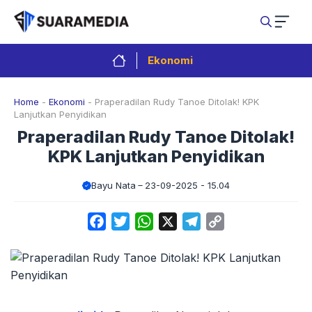
Langsung
ke
isi
Ekonomi
Home
-
Ekonomi
-
Praperadilan Rudy Tanoe Ditolak! KPK
Lanjutkan Penyidikan
Praperadilan Rudy Tanoe Ditolak!
KPK Lanjutkan Penyidikan
Bayu Nata
23-09-2025 - 15.04
Facebook
Twitter
WhatsApp
X
Telegram
Copy
Link