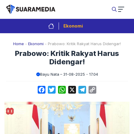
Langsung
ke
isi
Ekonomi
Home
-
Ekonomi
-
Prabowo: Kritik Rakyat Harus Didengar!
Prabowo: Kritik Rakyat Harus
Didengar!
Bayu Nata
31-08-2025 - 17.04
Facebook
Twitter
WhatsApp
X
Telegram
Copy
Link