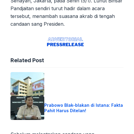
Senayan, Jakarta, pada Senin (5/1). Luhut Binsar
Pandjaitan sendiri turut hadir dalam acara
tersebut, menambah suasana akrab di tengah
candaan sang Presiden.
Related Post
Prabowo Blak-blakan di Istana: Fakta
Pahit Harus Ditelan!