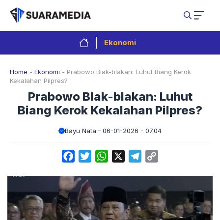
Langsung
ke
isi
Ekonomi
Home
-
Ekonomi
-
Prabowo Blak-blakan: Luhut Biang Kerok
Kekalahan Pilpres?
Prabowo Blak-blakan: Luhut
Biang Kerok Kekalahan Pilpres?
Bayu Nata
06-01-2026 - 07.04
Facebook
Twitter
WhatsApp
X
Telegram
Copy
Link