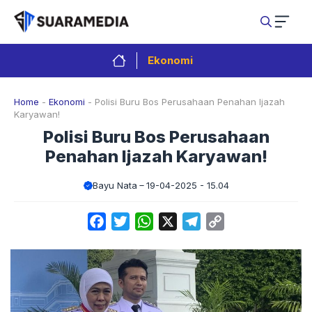
Langsung
ke
isi
Ekonomi
Home
-
Ekonomi
-
Polisi Buru Bos Perusahaan Penahan Ijazah
Karyawan!
Polisi Buru Bos Perusahaan
Penahan Ijazah Karyawan!
Bayu Nata
19-04-2025 - 15.04
Facebook
Twitter
WhatsApp
X
Telegram
Copy
Link