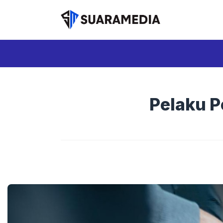
Langsung
ke
isi
Pelaku P