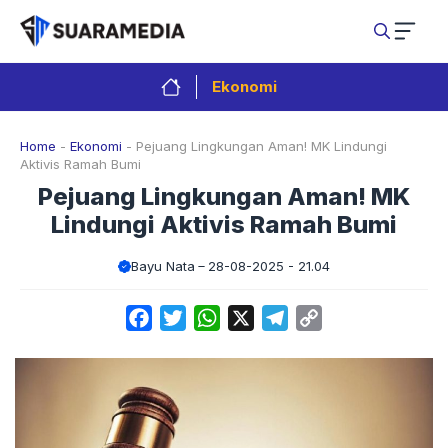
Langsung
ke
isi
Ekonomi
Home
-
Ekonomi
-
Pejuang Lingkungan Aman! MK Lindungi
Aktivis Ramah Bumi
Pejuang Lingkungan Aman! MK
Lindungi Aktivis Ramah Bumi
Bayu Nata
28-08-2025 - 21.04
Facebook
Twitter
WhatsApp
X
Telegram
Copy
Link