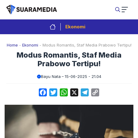
Langsung
ke
isi
Ekonomi
Home
-
Ekonomi
-
Modus Romantis, Staf Media Prabowo Tertipu!
Modus Romantis, Staf Media
Prabowo Tertipu!
Bayu Nata
15-06-2025 - 21.04
Facebook
Twitter
WhatsApp
X
Telegram
Copy
Link