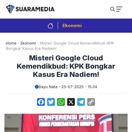
Langsung
ke
isi
Ekonomi
Home
-
Ekonomi
-
Misteri Google Cloud Kemendikbud: KPK
Bongkar Kasus Era Nadiem!
Misteri Google Cloud
Kemendikbud: KPK Bongkar
Kasus Era Nadiem!
Bayu Nata
25-07-2025 - 15.04
Facebook
Twitter
WhatsApp
X
Telegram
Copy
Link