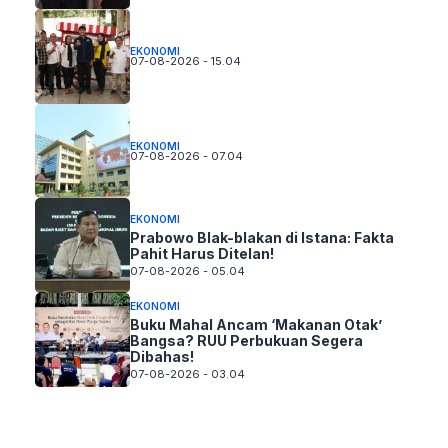
EKONOMI
07-08-2026 - 15.04
EKONOMI
07-08-2026 - 07.04
EKONOMI
Prabowo Blak-blakan di Istana: Fakta
Pahit Harus Ditelan!
07-08-2026 - 05.04
EKONOMI
Buku Mahal Ancam ‘Makanan Otak’
Bangsa? RUU Perbukuan Segera
Dibahas!
07-08-2026 - 03.04