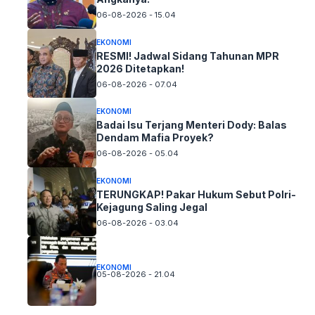
06-08-2026 - 15.04
EKONOMI
RESMI! Jadwal Sidang Tahunan MPR
2026 Ditetapkan!
06-08-2026 - 07.04
EKONOMI
Badai Isu Terjang Menteri Dody: Balas
Dendam Mafia Proyek?
06-08-2026 - 05.04
EKONOMI
TERUNGKAP! Pakar Hukum Sebut Polri-
Kejagung Saling Jegal
06-08-2026 - 03.04
EKONOMI
05-08-2026 - 21.04