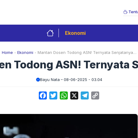
Tent
Ekonomi
Home
-
Ekonomi
-
Mantan Dosen Todong ASN! Ternyata Senjatanya…
en Todong ASN! Ternyata 
Bayu Nata
08-06-2025 - 03.04
Facebook
Twitter
WhatsApp
X
Telegram
Copy
Link