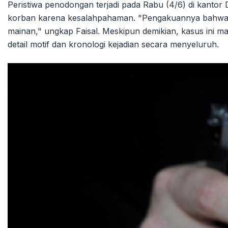
Peristiwa penodongan terjadi pada Rabu (4/6) di kantor
korban karena kesalahpahaman. "Pengakuannya bahwa se
mainan," ungkap Faisal. Meskipun demikian, kasus ini m
detail motif dan kronologi kejadian secara menyeluruh.