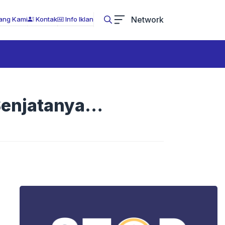
Network
ang Kami
Kontak
Info Iklan
Senjatanya…