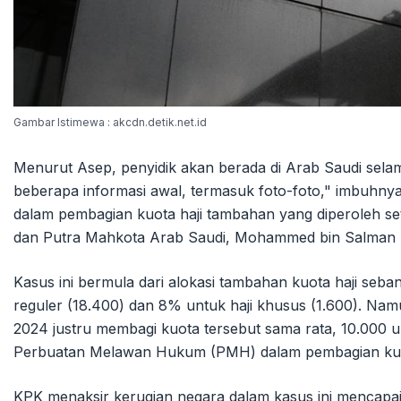
Gambar Istimewa : akcdn.detik.net.id
Menurut Asep, penyidik akan berada di Arab Saudi sela
beberapa informasi awal, termasuk foto-foto," imbuhn
dalam pembagian kuota haji tambahan yang diperoleh se
dan Putra Mahkota Arab Saudi, Mohammed bin Salman 
Kasus ini bermula dari alokasi tambahan kuota haji seba
reguler (18.400) dan 8% untuk haji khusus (1.600). N
2024 justru membagi kuota tersebut sama rata, 10.000 
Perbuatan Melawan Hukum (PMH) dalam pembagian kuot
KPK menaksir kerugian negara dalam kasus ini mencapai 