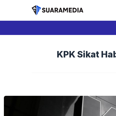
Langsung
ke
isi
KPK Sikat Hab