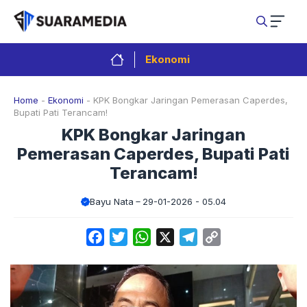
Langsung
ke
isi
Ekonomi
Home
-
Ekonomi
-
KPK Bongkar Jaringan Pemerasan Caperdes,
Bupati Pati Terancam!
KPK Bongkar Jaringan
Pemerasan Caperdes, Bupati Pati
Terancam!
Bayu Nata
29-01-2026 - 05.04
Facebook
Twitter
WhatsApp
X
Telegram
Copy
Link