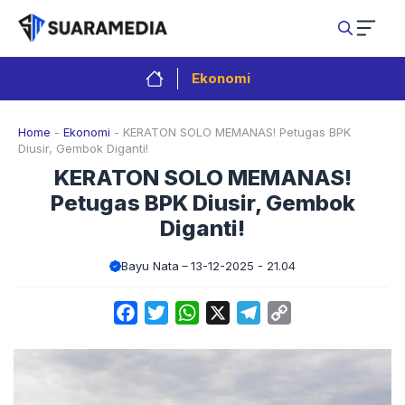
Langsung
ke
isi
Ekonomi
Home
-
Ekonomi
-
KERATON SOLO MEMANAS! Petugas BPK
Diusir, Gembok Diganti!
KERATON SOLO MEMANAS!
Petugas BPK Diusir, Gembok
Diganti!
Bayu Nata
13-12-2025 - 21.04
Facebook
Twitter
WhatsApp
X
Telegram
Copy
Link