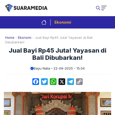
Langsung
ke
isi
Ekonomi
Home
-
Ekonomi
-
Jual Bayi Rp45 Juta! Yayasan di Bali
Dibubarkan!
Jual Bayi Rp45 Juta! Yayasan di
Bali Dibubarkan!
Bayu Nata
22-09-2025 - 15.04
Facebook
Twitter
WhatsApp
X
Telegram
Copy
Link