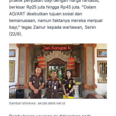
praktik penjualan bayi dengan harga fantastis,
berkisar Rp25 juta hingga Rp45 juta. "Dalam
AD/ART disebutkan tujuan sosial dan
kemanusiaan, namun faktanya mereka menjual
bayi," tegas Zainur kepada wartawan, Senin
(22/9).
Gambar Istimewa : akcdn.detik.net.id