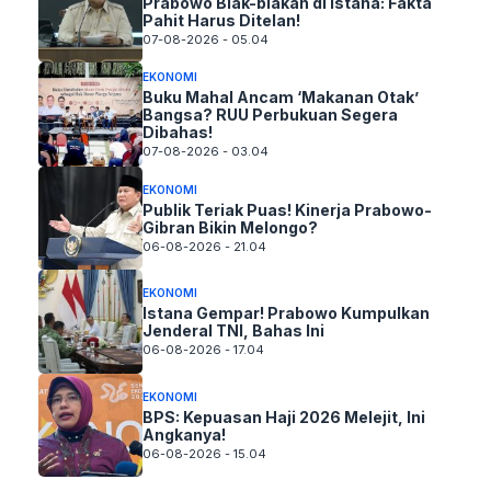
Prabowo Blak-blakan di Istana: Fakta
Pahit Harus Ditelan!
07-08-2026 - 05.04
EKONOMI
Buku Mahal Ancam ‘Makanan Otak’
Bangsa? RUU Perbukuan Segera
Dibahas!
07-08-2026 - 03.04
EKONOMI
Publik Teriak Puas! Kinerja Prabowo-
Gibran Bikin Melongo?
06-08-2026 - 21.04
EKONOMI
Istana Gempar! Prabowo Kumpulkan
Jenderal TNI, Bahas Ini
06-08-2026 - 17.04
EKONOMI
BPS: Kepuasan Haji 2026 Melejit, Ini
Angkanya!
06-08-2026 - 15.04