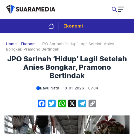
Langsung
ke
isi
Ekonomi
Home
-
Ekonomi
-
JPO Sarinah ‘Hidup’ Lagi! Setelah Anies
Bongkar, Pramono Bertindak
JPO Sarinah ‘Hidup’ Lagi! Setelah
Anies Bongkar, Pramono
Bertindak
Bayu Nata
10-01-2026 - 07.04
Facebook
Twitter
WhatsApp
X
Telegram
Copy
Link