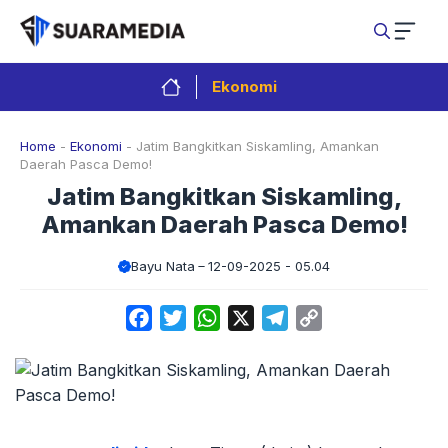
Langsung
ke
isi
Ekonomi
Home
-
Ekonomi
-
Jatim Bangkitkan Siskamling, Amankan
Daerah Pasca Demo!
Jatim Bangkitkan Siskamling,
Amankan Daerah Pasca Demo!
Bayu Nata
12-09-2025 - 05.04
Facebook
Twitter
WhatsApp
X
Telegram
Copy
Link