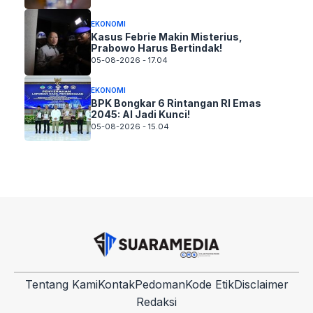
EKONOMI
Kasus Febrie Makin Misterius,
Prabowo Harus Bertindak!
05-08-2026 - 17.04
EKONOMI
BPK Bongkar 6 Rintangan RI Emas
2045: AI Jadi Kunci!
05-08-2026 - 15.04
Tentang Kami
Kontak
Pedoman
Kode Etik
Disclaimer
Redaksi