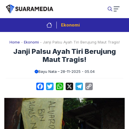
Langsung
ke
isi
Ekonomi
Home
-
Ekonomi
-
Janji Palsu Ayah Tiri Berujung Maut Tragis!
Janji Palsu Ayah Tiri Berujung
Maut Tragis!
Bayu Nata
28-11-2025 - 05.04
Facebook
Twitter
WhatsApp
X
Telegram
Copy
Link