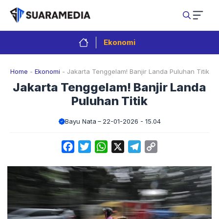
Langsung
ke
isi
Ekonomi
Home
-
Ekonomi
-
Jakarta Tenggelam! Banjir Landa Puluhan Titik
Jakarta Tenggelam! Banjir Landa
Puluhan Titik
Bayu Nata
22-01-2026 - 15.04
Facebook
Twitter
WhatsApp
X
Telegram
Copy
Link