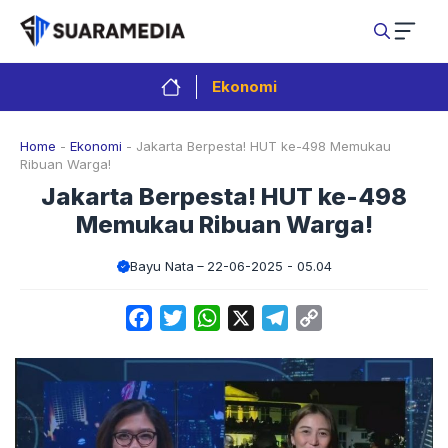
Langsung
ke
isi
Ekonomi
Home
-
Ekonomi
-
Jakarta Berpesta! HUT ke-498 Memukau
Ribuan Warga!
Jakarta Berpesta! HUT ke-498
Memukau Ribuan Warga!
Bayu Nata
22-06-2025 - 05.04
Facebook
Twitter
WhatsApp
X
Telegram
Copy
Link