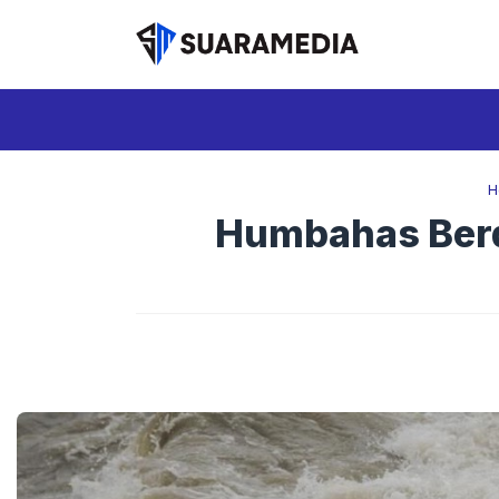
Langsung
ke
isi
H
Humbahas Berd