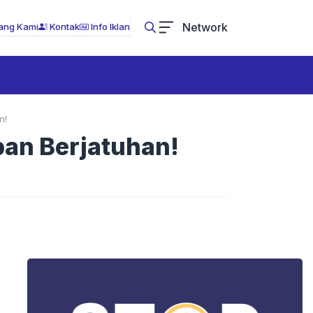
Network
ang Kami
Kontak
Info Iklan
n!
an Berjatuhan!