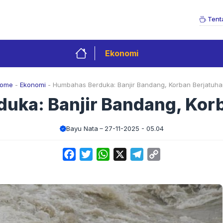
Tent
Ekonomi
ome
-
Ekonomi
-
Humbahas Berduka: Banjir Bandang, Korban Berjatuha
uka: Banjir Bandang, Korb
Bayu Nata
27-11-2025 - 05.04
Facebook
Twitter
WhatsApp
X
Telegram
Copy
Link