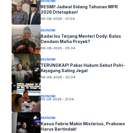
EKONOMI
RESMI! Jadwal Sidang Tahunan MPR
2026 Ditetapkan!
06-08-2026 - 07.04
EKONOMI
Badai Isu Terjang Menteri Dody: Balas
Dendam Mafia Proyek?
06-08-2026 - 05.04
EKONOMI
TERUNGKAP! Pakar Hukum Sebut Polri-
Kejagung Saling Jegal
06-08-2026 - 03.04
EKONOMI
05-08-2026 - 21.04
EKONOMI
Kasus Febrie Makin Misterius, Prabowo
Harus Bertindak!