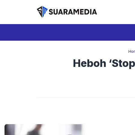
Langsung
ke
isi
Ho
Heboh ‘Stop