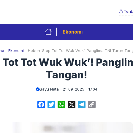
Tent
Ekonomi
me
-
Ekonomi
-
Heboh ‘Stop Tot Tot Wuk Wuk’! Panglima TNI Turun Tan
 Tot Tot Wuk Wuk’! Pangli
Tangan!
Bayu Nata
21-09-2025 - 17.04
Facebook
Twitter
WhatsApp
X
Telegram
Copy
Link