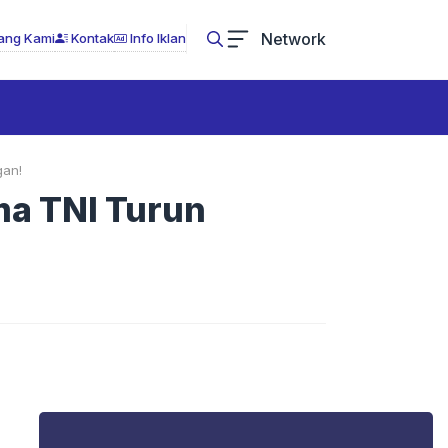
Network
ang Kami
Kontak
Info Iklan
gan!
ma TNI Turun