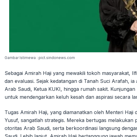
Gambar Istimewa : pict.sindonews.com
Sebagai Amirah Haji yang mewakili tokoh masyarakat, Il
dan evaluasi. Sejak kedatangan di Tanah Suci Arafah, ia 
Arab Saudi, Ketua KUKI, hingga rumah sakit. Kunjungan 
untuk mendengarkan keluh kesah dan aspirasi secara la
Tugas Amirah Haji, yang diamanatkan oleh Menteri Haji
Yusuf, sangatlah strategis. Mereka bertugas melakuka
otoritas Arab Saudi, serta berkoordinasi langsung deng
Saudi. Lebih lanjut, Amirah Haji bertanggung jawab mema