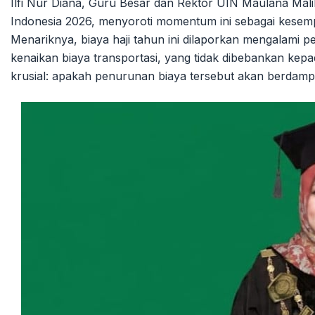
Ilfi Nur Diana, Guru Besar dan Rektor UIN Maulana Malik
Indonesia 2026, menyoroti momentum ini sebagai kesem
Menariknya, biaya haji tahun ini dilaporkan mengalami pe
kenaikan biaya transportasi, yang tidak dibebankan kep
krusial: apakah penurunan biaya tersebut akan berdamp