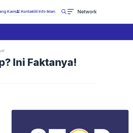
Network
ang Kami
Kontak
Info Iklan
ya!
p? Ini Faktanya!