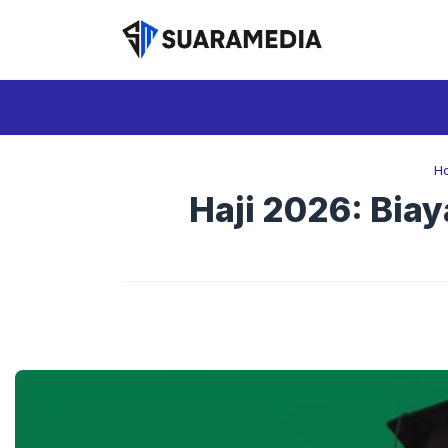
Langsung
ke
isi
H
Haji 2026: Biay