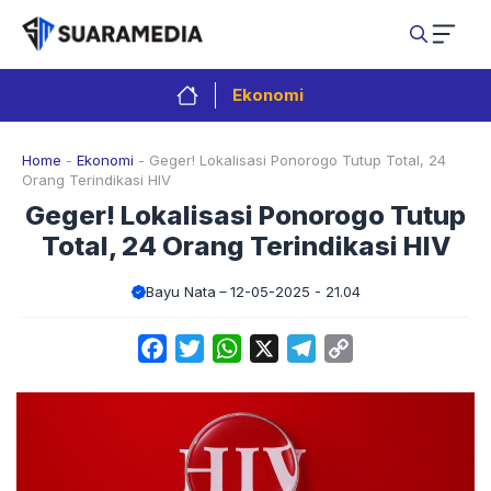
Langsung
ke
isi
Ekonomi
Home
-
Ekonomi
-
Geger! Lokalisasi Ponorogo Tutup Total, 24
Orang Terindikasi HIV
Geger! Lokalisasi Ponorogo Tutup
Total, 24 Orang Terindikasi HIV
Bayu Nata
12-05-2025 - 21.04
Facebook
Twitter
WhatsApp
X
Telegram
Copy
Link