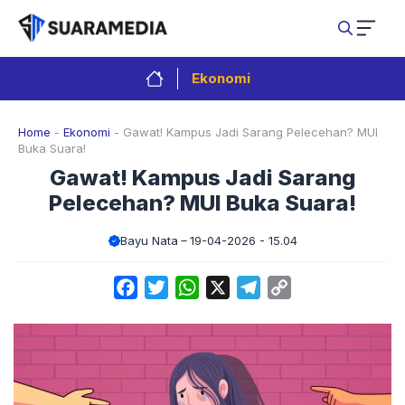
Langsung
ke
isi
Ekonomi
Home
-
Ekonomi
-
Gawat! Kampus Jadi Sarang Pelecehan? MUI
Buka Suara!
Gawat! Kampus Jadi Sarang
Pelecehan? MUI Buka Suara!
Bayu Nata
19-04-2026 - 15.04
Facebook
Twitter
WhatsApp
X
Telegram
Copy
Link