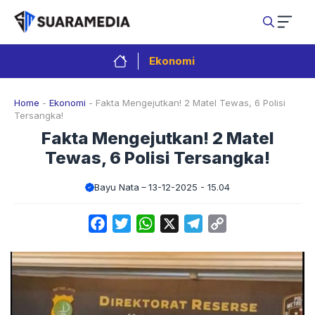
Langsung
ke
isi
Ekonomi
Home
-
Ekonomi
-
Fakta Mengejutkan! 2 Matel Tewas, 6 Polisi
Tersangka!
Fakta Mengejutkan! 2 Matel
Tewas, 6 Polisi Tersangka!
Bayu Nata
13-12-2025 - 15.04
Facebook
Twitter
WhatsApp
X
Telegram
Copy
Link