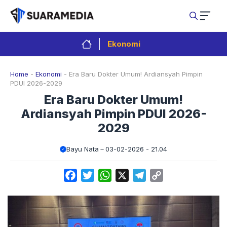
Langsung
ke
isi
Ekonomi
Home
-
Ekonomi
-
Era Baru Dokter Umum! Ardiansyah Pimpin
PDUI 2026-2029
Era Baru Dokter Umum!
Ardiansyah Pimpin PDUI 2026-
2029
Bayu Nata
03-02-2026 - 21.04
Facebook
Twitter
WhatsApp
X
Telegram
Copy
Link