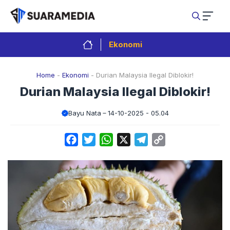
Langsung
ke
isi
Ekonomi
Home
-
Ekonomi
-
Durian Malaysia Ilegal Diblokir!
Durian Malaysia Ilegal Diblokir!
Bayu Nata
14-10-2025 - 05.04
Facebook
Twitter
WhatsApp
X
Telegram
Copy
Link